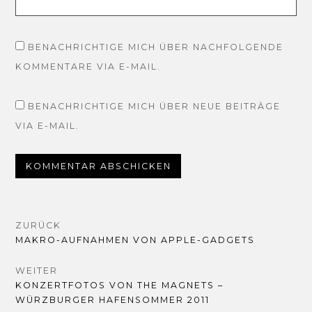
BENACHRICHTIGE MICH ÜBER NACHFOLGENDE
KOMMENTARE VIA E-MAIL.
BENACHRICHTIGE MICH ÜBER NEUE BEITRÄGE
VIA E-MAIL.
BEITRAGSNAVIGATION
ZURÜCK
VORHERIGER
MAKRO-AUFNAHMEN VON APPLE-GADGETS
BEITRAG:
WEITER
NÄCHSTER
KONZERTFOTOS VON THE MAGNETS –
BEITRAG:
WÜRZBURGER HAFENSOMMER 2011