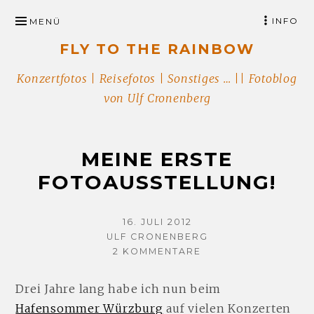
ZUM
INFO
MENÜ
INHALT
FLY TO THE RAINBOW
SPRINGEN
Konzertfotos | Reisefotos | Sonstiges … || Fotoblog
von Ulf Cronenberg
MEINE ERSTE
FOTOAUSSTELLUNG!
VERÖFFENTLICHT
16. JULI 2012
AUTOR
AM
ULF CRONENBERG
ZU
2 KOMMENTARE
MEINE
ERSTE
Drei Jahre lang habe ich nun beim
FOTOAUSSTELLUNG!
Hafensommer Würzburg
auf vielen Konzerten