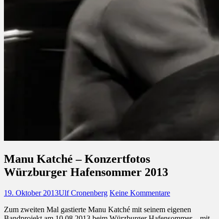
Manu Katché – Konzertfotos
Würzburger Hafensommer 2013
Veröffentlicht
Autor
zu
19. Oktober 2013
Ulf Cronenberg
Keine Kommentare
am
Manu
Zum zweiten Mal gastierte Manu Katché mit seinem eigenen
Katché –
Bandprojekt am 10.08.2013 beim Würzburger Hafensommer – mit
Konzertfotos