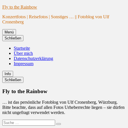
Website
Zum
Fly to the Rainbow
wird
Inhalt
Konzertfotos | Reisefotos | Sonstiges … || Fotoblog von Ulf
geladen
springen
Cronenberg
Menü
Schließen
Startseite
Über mich
Datenschutzerklärung
Impressum
Info
Primäre
Schließen
Seitenleiste
Fly to the Rainbow
… ist das persönliche Fotoblog von Ulf Cronenberg, Würzburg.
Bitte beachte, dass auf allen Fotos Urheberrechte liegen – sie dürfen
nicht ungefragt verwendet werden.
Suche
Suchen
nach: