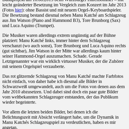
leicht geänderter Besetzung im Vergleich zum Konzert im Jahr 2013
Würzburger
(Fotos
hier
): ohne Bassist und mit neuem Orgel-/Keyboardspieler.
Hafensommer
Die Besetzung bestand diesmal neben Manu Katché am Schlagzeug
2013
aus Jim Watson (Piano and Hammond B3), Tore Brunborg (Sax)
und Luca Aquino (Trumpet).
Die Musiker waren allerdings extrem ungünstig auf der Bühne
platziert: Manu Katché links, immer hinter dem Schlagzeug
verschanzt (wo auch sonst), Tore Brunborg und Luca Aquino rechts
(gut sichtbar), Jim Watson in der Mitte war allerdings kaum hinter
seiner Hammond-Orgel auszumachen. Schade. Gerade
Letztgenannter war ein wirklich virtuoser Musiker, der die Zuhörer
mit seinem Orgelspiel verzauberte.
Das rot glitzernde Schlagzeug von Manu Katché machte Farbfotos
nicht einfach, von daher habe ich diesmal alle Bilder in
Schwarzweiß umgewandelt, auch um die Fotos von denen aus dem
Jahr 2010 abzusetzen. Und dabei sind doch ein paar gute Bilder
vom weltbekannten Schlagzeuger entstanden, der das Publikum
wieder begeisterte.
Vor allem die letzten beiden Bilder, bei denen ich die
Belichtungszeit mit Absicht verlängert habe, um die Dynamik in
Manu Katchés Schlagzeugspiel zu verdeutlichen, haben es mir
angetan.