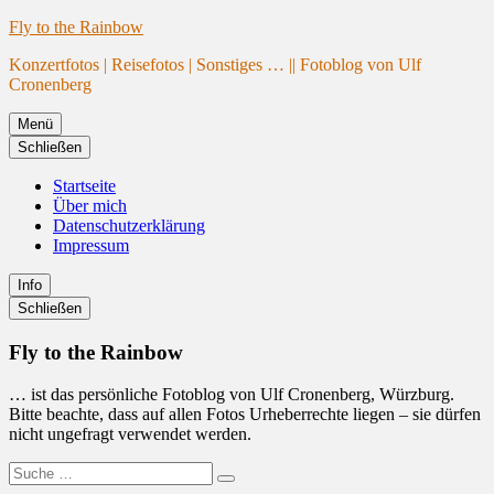
Website
Zum
Fly to the Rainbow
wird
Inhalt
Konzertfotos | Reisefotos | Sonstiges … || Fotoblog von Ulf
geladen
springen
Cronenberg
Menü
Schließen
Startseite
Über mich
Datenschutzerklärung
Impressum
Info
Primäre
Schließen
Seitenleiste
Fly to the Rainbow
… ist das persönliche Fotoblog von Ulf Cronenberg, Würzburg.
Bitte beachte, dass auf allen Fotos Urheberrechte liegen – sie dürfen
nicht ungefragt verwendet werden.
Suche
Suchen
nach: