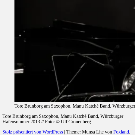
Tore Brunborg am Saxophon, Manu Katché Band, Würzburger 
Tore Brunborg am Saxophon, Manu Katché Band, Würzburger
Hafensommer 2013 // Foto: © Ulf Cronenberg
Stolz präsentiert von WordPress
|
Theme: Munsa Lite von
Foxland
.