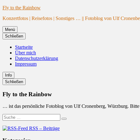
Website
Zum
Fly to the Rainbow
wird
Inhalt
Konzertfotos | Reisefotos | Sonstiges … || Fotoblog von Ulf Cronenb
geladen
springen
Menü
Schließen
Startseite
Über mich
Datenschutzerklärung
Impressum
Info
Primäre
Schließen
Seitenleiste
Fly to the Rainbow
… ist das persönliche Fotoblog von Ulf Cronenberg, Würzburg. Bitte b
Suche
Suchen
nach:
RSS – Beiträge