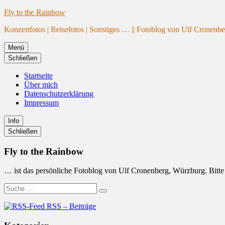
Website
Zum
Fly to the Rainbow
wird
Inhalt
Konzertfotos | Reisefotos | Sonstiges … || Fotoblog von Ulf Cronenb
geladen
springen
Menü
Schließen
Startseite
Über mich
Datenschutzerklärung
Impressum
Info
Primäre
Schließen
Seitenleiste
Fly to the Rainbow
… ist das persönliche Fotoblog von Ulf Cronenberg, Würzburg. Bitte b
Suche
Suchen
nach:
RSS – Beiträge