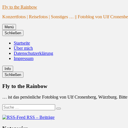
Website
Zum
Fly to the Rainbow
wird
Inhalt
Konzertfotos | Reisefotos | Sonstiges … || Fotoblog von Ulf Cronenb
geladen
springen
Menü
Schließen
Startseite
Über mich
Datenschutzerklärung
Impressum
Info
Primäre
Schließen
Seitenleiste
Fly to the Rainbow
… ist das persönliche Fotoblog von Ulf Cronenberg, Würzburg. Bitte b
Suche
Suchen
nach:
RSS – Beiträge