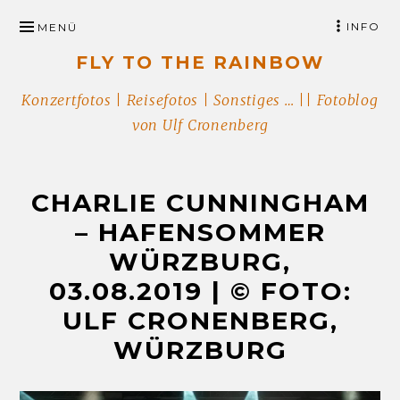
ZUM
INFO
MENÜ
INHALT
FLY TO THE RAINBOW
SPRINGEN
Konzertfotos | Reisefotos | Sonstiges … || Fotoblog
von Ulf Cronenberg
CHARLIE CUNNINGHAM
– HAFENSOMMER
WÜRZBURG,
03.08.2019 | © FOTO:
ULF CRONENBERG,
WÜRZBURG