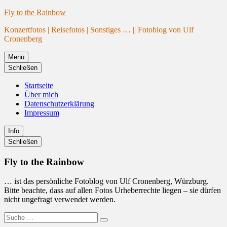
Website
Zum
Fly to the Rainbow
wird
Inhalt
Konzertfotos | Reisefotos | Sonstiges … || Fotoblog von Ulf
geladen
springen
Cronenberg
Menü
Schließen
Startseite
Über mich
Datenschutzerklärung
Impressum
Info
Primäre
Schließen
Seitenleiste
Fly to the Rainbow
… ist das persönliche Fotoblog von Ulf Cronenberg, Würzburg.
Bitte beachte, dass auf allen Fotos Urheberrechte liegen – sie dürfen
nicht ungefragt verwendet werden.
Suche
Suchen
nach: