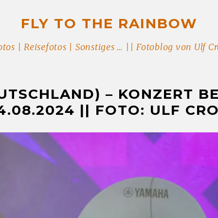
FLY TO THE RAINBOW
tos | Reisefotos | Sonstiges … || Fotoblog von Ulf 
UTSCHLAND) – KONZERT B
.08.2024 || FOTO: ULF C