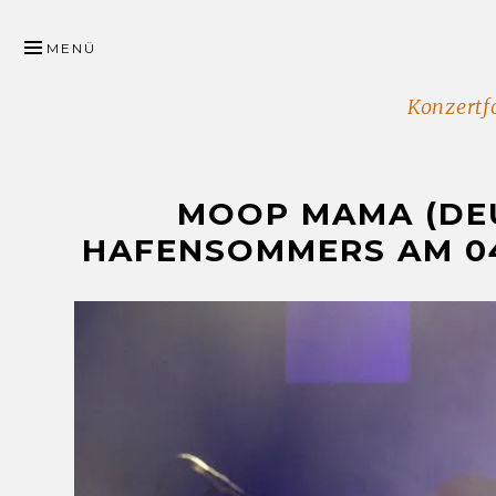
ZUM
INHALT
MENÜ
SPRINGEN
Konzertfo
MOOP MAMA (DE
HAFENSOMMERS AM 04