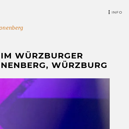
INFO
Cronenberg
EIM WÜRZBURGER
RONENBERG, WÜRZBURG