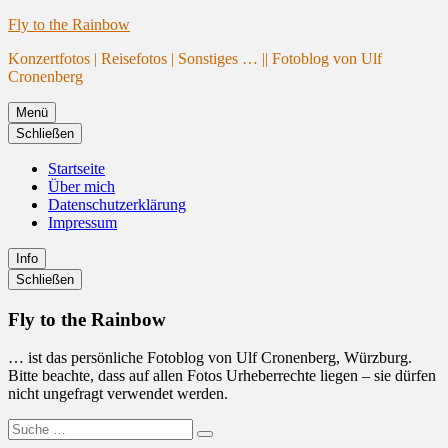
Website
Zum
Fly to the Rainbow
wird
Inhalt
Konzertfotos | Reisefotos | Sonstiges … || Fotoblog von Ulf
geladen
springen
Cronenberg
Menü
Schließen
Startseite
Über mich
Datenschutzerklärung
Impressum
Info
Primäre
Schließen
Seitenleiste
Fly to the Rainbow
… ist das persönliche Fotoblog von Ulf Cronenberg, Würzburg.
Bitte beachte, dass auf allen Fotos Urheberrechte liegen – sie dürfen
nicht ungefragt verwendet werden.
Suche
Suchen
nach: