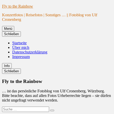
Website
Zum
Fly to the Rainbow
wird
Inhalt
Konzertfotos | Reisefotos | Sonstiges … || Fotoblog von Ulf
geladen
springen
Cronenberg
Menü
Schließen
Startseite
Über mich
Datenschutzerklärung
Impressum
Info
Primäre
Schließen
Seitenleiste
Fly to the Rainbow
… ist das persönliche Fotoblog von Ulf Cronenberg, Würzburg.
Bitte beachte, dass auf allen Fotos Urheberrechte liegen – sie dürfen
nicht ungefragt verwendet werden.
Suche
Suchen
nach: