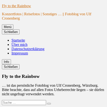
Website
Zum
Fly to the Rainbow
wird
Inhalt
Konzertfotos | Reisefotos | Sonstiges … || Fotoblog von Ulf
geladen
springen
Cronenberg
Menü
Schließen
Startseite
Über mich
Datenschutzerklärung
Impressum
Info
Primäre
Schließen
Seitenleiste
Fly to the Rainbow
… ist das persönliche Fotoblog von Ulf Cronenberg, Würzburg.
Bitte beachte, dass auf allen Fotos Urheberrechte liegen – sie dürfen
nicht ungefragt verwendet werden.
Suche
Suchen
nach: