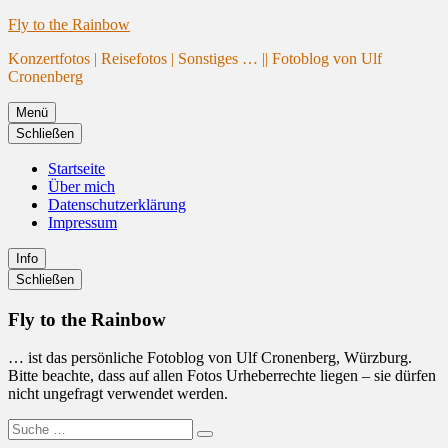
Website
Zum
Fly to the Rainbow
wird
Inhalt
Konzertfotos | Reisefotos | Sonstiges … || Fotoblog von Ulf
geladen
springen
Cronenberg
Menü
Schließen
Startseite
Über mich
Datenschutzerklärung
Impressum
Info
Primäre
Schließen
Seitenleiste
Fly to the Rainbow
… ist das persönliche Fotoblog von Ulf Cronenberg, Würzburg.
Bitte beachte, dass auf allen Fotos Urheberrechte liegen – sie dürfen
nicht ungefragt verwendet werden.
Suche
Suchen
nach: