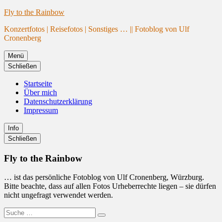
Website
Zum
Fly to the Rainbow
wird
Inhalt
Konzertfotos | Reisefotos | Sonstiges … || Fotoblog von Ulf
geladen
springen
Cronenberg
Menü
Schließen
Startseite
Über mich
Datenschutzerklärung
Impressum
Info
Primäre
Schließen
Seitenleiste
Fly to the Rainbow
… ist das persönliche Fotoblog von Ulf Cronenberg, Würzburg.
Bitte beachte, dass auf allen Fotos Urheberrechte liegen – sie dürfen
nicht ungefragt verwendet werden.
Suche
Suchen
nach: