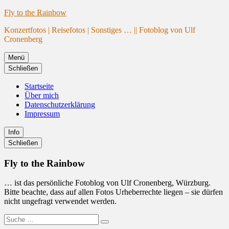
Website
Zum
Fly to the Rainbow
wird
Inhalt
Konzertfotos | Reisefotos | Sonstiges … || Fotoblog von Ulf
geladen
springen
Cronenberg
Menü
Schließen
Startseite
Über mich
Datenschutzerklärung
Impressum
Info
Primäre
Schließen
Seitenleiste
Fly to the Rainbow
… ist das persönliche Fotoblog von Ulf Cronenberg, Würzburg.
Bitte beachte, dass auf allen Fotos Urheberrechte liegen – sie dürfen
nicht ungefragt verwendet werden.
Suche
Suchen
nach: