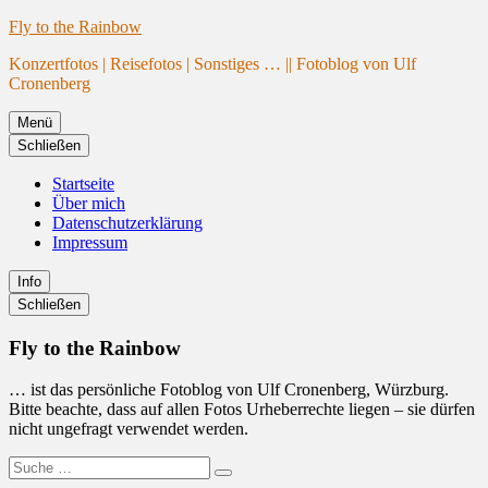
Website
Zum
Fly to the Rainbow
wird
Inhalt
Konzertfotos | Reisefotos | Sonstiges … || Fotoblog von Ulf
geladen
springen
Cronenberg
Menü
Schließen
Startseite
Über mich
Datenschutzerklärung
Impressum
Info
Primäre
Schließen
Seitenleiste
Fly to the Rainbow
… ist das persönliche Fotoblog von Ulf Cronenberg, Würzburg.
Bitte beachte, dass auf allen Fotos Urheberrechte liegen – sie dürfen
nicht ungefragt verwendet werden.
Suche
Suchen
nach: