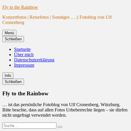
Website
Zum
Fly to the Rainbow
wird
Inhalt
Konzertfotos | Reisefotos | Sonstiges … || Fotoblog von Ulf
geladen
springen
Cronenberg
Menü
Schließen
Startseite
Über mich
Datenschutzerklärung
Impressum
Info
Primäre
Schließen
Seitenleiste
Fly to the Rainbow
… ist das persönliche Fotoblog von Ulf Cronenberg, Würzburg.
Bitte beachte, dass auf allen Fotos Urheberrechte liegen – sie dürfen
nicht ungefragt verwendet werden.
Suche
Suchen
nach: