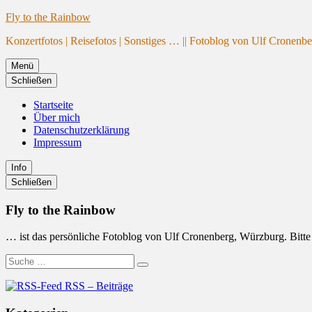
Website
Zum
Fly to the Rainbow
wird
Inhalt
Konzertfotos | Reisefotos | Sonstiges … || Fotoblog von Ulf Cronenb
geladen
springen
Menü
Schließen
Startseite
Über mich
Datenschutzerklärung
Impressum
Info
Primäre
Schließen
Seitenleiste
Fly to the Rainbow
… ist das persönliche Fotoblog von Ulf Cronenberg, Würzburg. Bitte b
Suche
Suchen
nach:
RSS – Beiträge