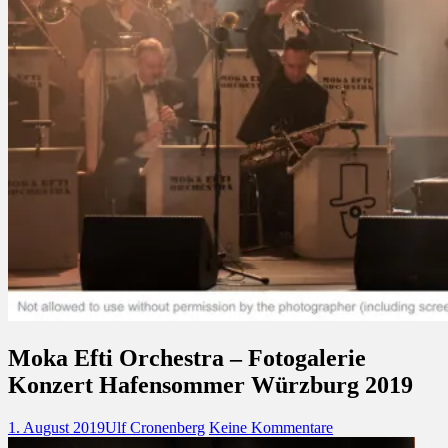
Moka Efti Orchestra – Fotogalerie
Konzert Hafensommer Würzburg 2019
Veröffentlicht
Autor
zu
1. August 2019
Ulf Cronenberg
Keine Kommentare
am
Moka