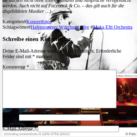
sie dürften nicht ohne Einverständnis und Absprache veröffentlicht
werden. Auch nicht auf Facebook & Co. – das gilt auch für die
abgebildeten Musiker …)
Kategorien
#
Konzertfotos
Schlagwörter
#
Hafensommer Würzburg
#
live
#
Moka Efti Orchestra
Schreibe einen Kommentar
Deine E-Mail-Adresse wird nicht veröffentlicht.
Erforderliche
Felder sind mit
*
markiert
Kommentar
*
Name
*
E-Mail-Adresse
*