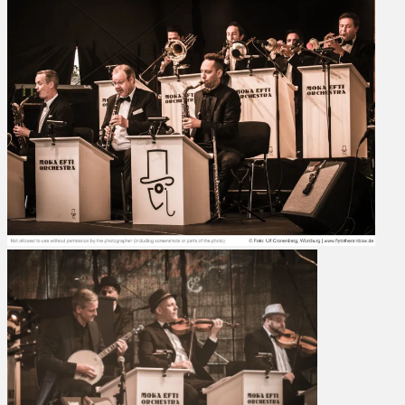
Efti
Orchestra –
Fotogalerie
Konzert
Hafensommer
Würzburg
2019